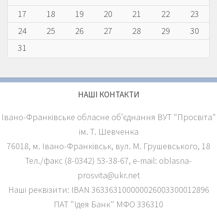
17
18
19
20
21
22
23
24
25
26
27
28
29
30
31
НАШІ КОНТАКТИ
Івано-Франківське обласне об’єднання ВУТ "Просвіта"
ім. Т. Шевченка
76018, м. Івано-Франківськ, вул. М. Грушевського, 18
Тел./факс (8-0342) 53-38-67, е-mail: oblasna-
prosvita@ukr.net
Наші реквізити: IBAN 363363100000026003300012896
ПАТ "Ідея Банк" МФО 336310