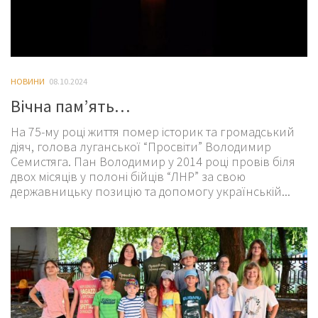
НОВИНИ
08.10.2024
Вічна пам’ять…
На 75-му році життя помер історик та громадський
діяч, голова луганської “Просвіти” Володимир
Семистяга. Пан Володимир у 2014 році провів біля
двох місяців у полоні бійців “ЛНР” за свою
державницьку позицію та допомогу українській...