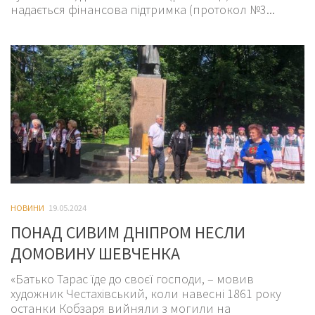
надається фінансова підтримка (протокол №3...
НОВИНИ
19.05.2024
ПОНАД СИВИМ ДНІПРОМ НЕСЛИ
ДОМОВИНУ ШЕВЧЕНКА
«Батько Тарас їде до своєї господи, – мовив
художник Честахівський, коли навесні 1861 року
останки Кобзаря вийняли з могили на