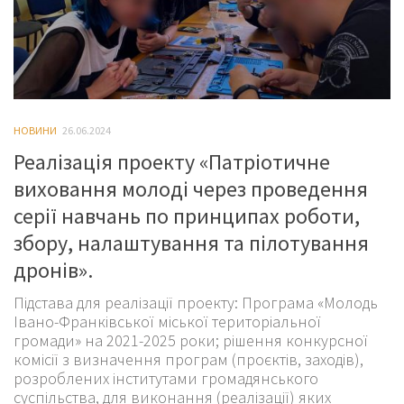
НОВИНИ
26.06.2024
Реалізація проекту «Патріотичне
виховання молоді через проведення
серії навчань по принципах роботи,
збору, налаштування та пілотування
дронів».
Підстава для реалізації проекту: Програма «Молодь
Івано-Франківської міської територіальної
громади» на 2021-2025 роки; рішення конкурсної
комісії з визначення програм (проєктів, заходів),
розроблених інститутами громадянського
суспільства, для виконання (реалізації) яких