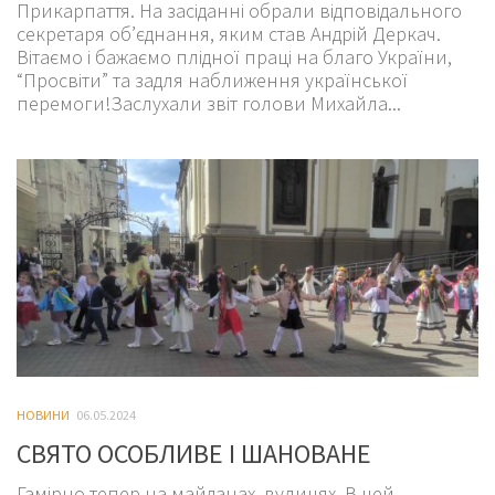
Прикарпаття. На засіданні обрали відповідального
секретаря об’єднання, яким став Андрій Деркач.
Вітаємо і бажаємо плідної праці на благо України,
“Просвіти” та задля наближення української
перемоги!Заслухали звіт голови Михайла...
НОВИНИ
06.05.2024
СВЯТО ОСОБЛИВЕ І ШАНОВАНЕ
Гамірно тепер на майданах, вулицях. В цей