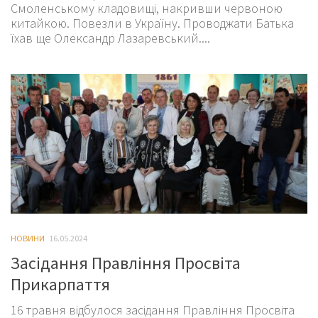
Смоленському кладовищі, накривши червоною
китайкою. Повезли в Україну. Проводжати Батька
їхав ще Олександр Лазаревський....
НОВИНИ
16.05.2024
Засідання Правління Просвіта
Прикарпаття
16 травня відбулося засідання Правління Просвіта