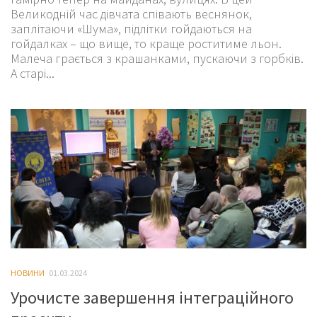
Великодній час дівчата співають веснянок,
заплітаючи «Шума», підлітки гойдаються на
гойдалках – що вище, то краще роститиме льон.
Малеча грається з крашанками, пускаючи з горбків.
А старі...
НОВИНИ
01.03.2024
Урочисте завершення інтеграційного