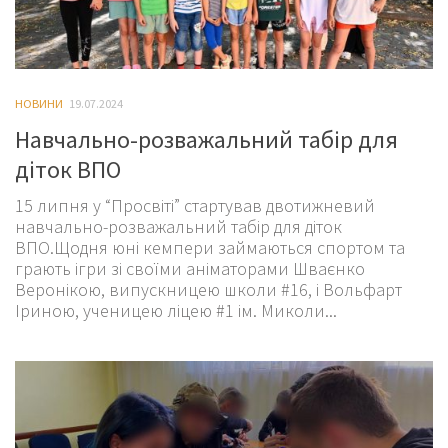
НОВИНИ
19.07.2024
Навчально-розважальний табір для
діток ВПО
15 липня у “Просвіті” стартував двотижневий
навчально-розважальний табір для діток
ВПО.Щодня юні кемпери займаються спортом та
грають ігри зі своїми аніматорами Шваєнко
Веронікою, випускницею школи #16, і Вольфарт
Іриною, ученицею ліцею #1 ім. Миколи...