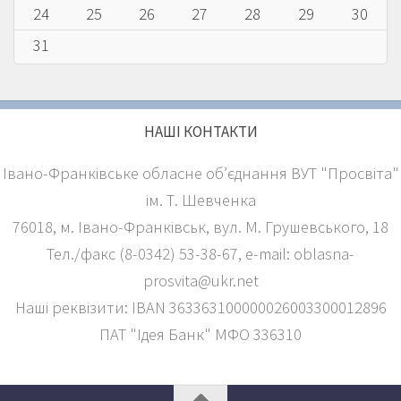
24
25
26
27
28
29
30
31
НАШІ КОНТАКТИ
Івано-Франківське обласне об’єднання ВУТ "Просвіта"
ім. Т. Шевченка
76018, м. Івано-Франківськ, вул. М. Грушевського, 18
Тел./факс (8-0342) 53-38-67, е-mail: oblasna-
prosvita@ukr.net
Наші реквізити: IBAN 363363100000026003300012896
ПАТ "Ідея Банк" МФО 336310