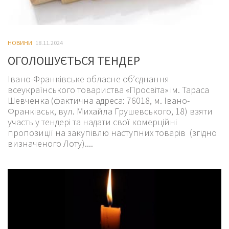
НОВИНИ
18.11.2024
ОГОЛОШУЄТЬСЯ ТЕНДЕР
Івано-Франківське обласне об’єднання
всеукраїнського товариства «Просвіта» ім. Тараса
Шевченка (фактична адреса: 76018, м. Івано-
Франківськ, вул. Михайла Грушевського, 18) взяти
участь у тендері та надати свої комерційні
пропозиції на закупівлю наступних товарів (згідно
визначеного Лоту)....